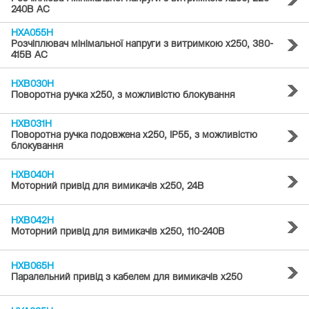
240В АС
HXA055H
Розчіплювач мінімальної напруги з витримкою x250, 380-
415В АС
HXB030H
Поворотна ручка x250, з можливістю блокування
HXB031H
Поворотна ручка подовжена x250, IP55, з можливістю
блокування
HXB040H
Моторний привід для вимикачів x250, 24В
HXB042H
Моторний привід для вимикачів x250, 110-240В
HXB065H
Паралельний привід з кабелем для вимикачів x250