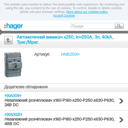
This website uses cookies to deliver the best possible web experience. By continuing and
using the site, you consent to the use of cookies. To control, disable or delete cookies,
please use your browser settings.
More about our cookies policy.
Accept Cookies
Автоматичний вимикач x250, In=250А, 3п, 40kA,
Трег./Мрег.
Артикул:
HNB250H
Додаткове обладнання
HXA001H
Незалежний розчіплювач x160-P160-x250-P250-x630-P630,
24В DC
HXA002H
Незалежний розчіплювач x160-P160-x250-P250-x630-P630,
48В DC