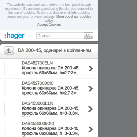
This website uses cookies to deliver the best possible web
experience. By continuing and using the site, you consent to
the use of cookies. To control, disable or delete cookies,
please use your browser settings.
More about our cookies
policy.
Accept Cookies
DA 200-45, одинарні з кріпленням
DAS452700ELN
Колона одинарна DA 200-45,
профіль 66x66мм, h=2.7-3м,
ELN
DAS4527009010
Колона одинарна DA 200-45,
профіль 66x66мм, h=2.7-3м,
біла
DAS453000ELN
Колона одинарна DA 200-45,
профіль 66x66мм, h=3-3.3м,
ELN
DAS4530009010
Колона одинарна DA 200-45,
профіль 66x66мм, h=3-3.3м,