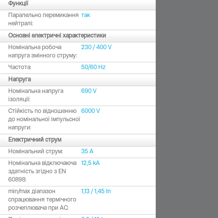
Функції
Паралельно перемикання
так
нейтралі:
Основні електричні характеристики
Номінальна робоча
230 / 400 V
напруга змінного струму:
Частота:
50/60 Hz
Напруга
Номінальна напруга
690 V
ізоляції:
Стійкість по відношенню
6000 V
до номінальної імпульсної
напруги:
Електричний струм
Номінальний струм:
35 A
Номінальна відключаюча
12,5 kA
здатність згідно з EN
60898:
min/max діапазон
1,13 / 1,45 In
спрацювання термічного
розчеплювача при АC: