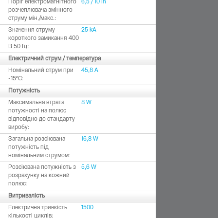
Поріг електромагнітного
6,5 / 10 In
розчеплювача змінного
струму мін./макс.:
Значення струму
25 kA
короткого замикання 400
В 50 Гц:
Електричний струм / температура
Номінальний струм при
45,8 A
-15°C:
Потужність
Максимальна втрата
8 W
потужності на полюс
відповідно до стандарту
виробу:
Загальна розсіювана
16,8 W
потужність під
номінальним струмом:
Розсіювана потужність з
5,6 W
розрахунку на кожний
полюс:
Витривалість
Електрична тривкість
1500
кількості циклів: