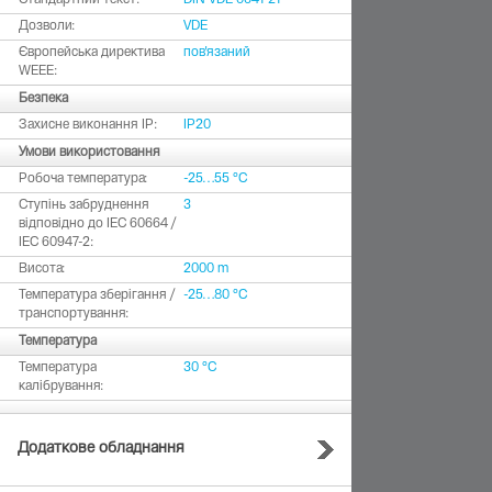
Стандартний текст:
DIN VDE 0641-21
Дозволи:
VDE
Європейська директива
пов'язаний
WEEE:
Безпека
Захисне виконання ІР:
IP20
Умови використовання
Робоча температура:
-25…55 °C
Ступінь забруднення
3
відповідно до IEC 60664 /
IEC 60947-2:
Висота:
2000 m
Температура зберігання /
-25…80 °C
транспортування:
Температура
Температура
30 °C
калібрування:
Додаткове обладнання