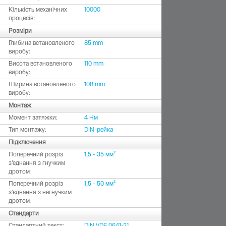
Кількість механічних
10000
процесів:
Розміри
Глибина встановленого
85 mm
виробу:
Висота встановленого
110 mm
виробу:
Ширина встановленого
108 mm
виробу:
Монтаж
Момент затяжки:
4 Нм
Тип монтажу:
DIN-рейка
Підключення
Поперечний розріз
1,5 - 35 мм²
з’єднання з гнучким
дротом:
Поперечний розріз
1,5 - 50 мм²
з’єднання з негнучким
дротом:
Стандарти