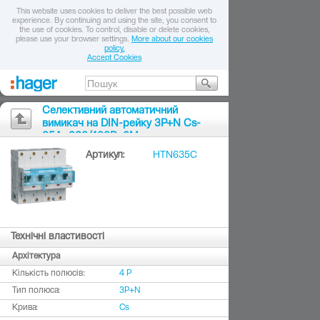
This website uses cookies to deliver the best possible web
experience. By continuing and using the site, you consent to
the use of cookies. To control, disable or delete cookies,
please use your browser settings.
More about our cookies
policy.
Accept Cookies
Селективний автоматичний
вимикач на DIN-рейку 3P+N Cs-
35A, 230/400В, 6M
Артикул:
HTN635C
Технічні властивості
Архітектура
Кількість полюсів:
4 P
Тип полюса:
3P+N
Крива:
Cs