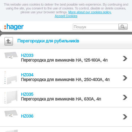
This website uses cookies to deliver the best possible web experience. By continuing and
using the site, you consent to the use of cookies. To control, disable or delete cookies,
please use your browser settings.
More about our cookies policy.
Accept Cookies
Перегородки для рубильників
HZ033
Перегородка для вимикачів HA, 125-160А, 4п
HZ034
Перегородка для вимикачів HA, 250-400А, 4п
HZ035
Перегородка для вимикачів HA, 630А, 4п
HZ036