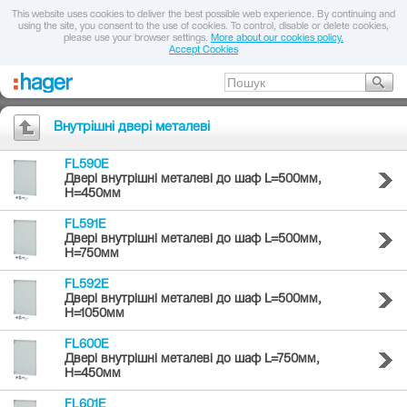
This website uses cookies to deliver the best possible web experience. By continuing and
using the site, you consent to the use of cookies. To control, disable or delete cookies,
please use your browser settings.
More about our cookies policy.
Accept Cookies
Внутрішні двері металеві
FL590E
Двері внутрішні металеві до шаф L=500мм,
H=450мм
FL591E
Двері внутрішні металеві до шаф L=500мм,
H=750мм
FL592E
Двері внутрішні металеві до шаф L=500мм,
H=1050мм
FL600E
Двері внутрішні металеві до шаф L=750мм,
H=450мм
FL601E