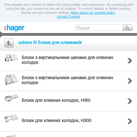
This website uses cookies to deliver the best possible web experience. By continuing and
using the site, you consent to the use of cookies. To control, disable or delete cookies,
please use your browser settings.
More about our cookies policy.
Accept Cookies
univers N блоки для клемників
Блоки з вертикальними шинами для клемних
колодок
Блоки з вертикальними шинами для клемних
колодок
Блоки для клемних колодок, H150
Блоки для клемних колодок, H300