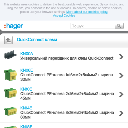
This website uses cookies to deliver the best possible web experience. By continuing and
using the site, you consent to the use of cookies. To control, disable or delete cookies,
please use your browser settings.
More about our cookies policy.
Accept Cookies
QuickConnect клеми
KN00A
Універсальний перехідник для клем QuickConnect
KN06E
QiuckConnect PE-клема 1x16мм2+5x4мм2 ширина
30мм
KN10E
QiuckConnect PE-клема 2x16мм2+8x4мм2 ширина
45мм
KN14E
QiuckConnect PE-клема 3x16мм2+11x4мм2 ширина
60мм
KN18E