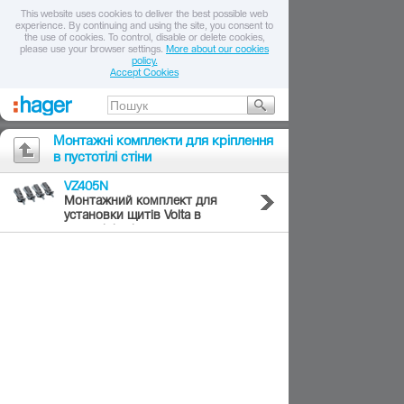
This website uses cookies to deliver the best possible web
experience. By continuing and using the site, you consent to
the use of cookies. To control, disable or delete cookies,
please use your browser settings.
More about our cookies
policy.
Accept Cookies
Монтажні комплекти для кріплення
в пустотілі стіни
VZ405N
Монтажний комплект для
установки щитів Volta в
пустотілі стіни