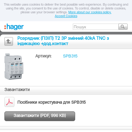
This website uses cookies to deliver the best possible web experience. By continuing and
using the site, you consent to the use of cookies. To control, disable or delete cookies,
please use your browser settings.
More about our cookies policy.
Accept Cookies
Розрядник (ПЗІП) T2 3P змінний 40kA TNC з
індикацією +дод.контакт
Артикул:
SPB315
Завантажити
Посібники користувача для SPB315
Завантажити (PDF, 996 KB)