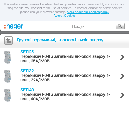
This website uses cookies to deliver the best possible web experience. By continuing and
using the site, you consent to the use of cookies. To control, disable or delete cookies,
please use your browser settings.
More about our cookies policy.
Accept Cookies
Групові перемикачі, 1-полюсні, вихід зверху
SFT125
Перемикач I-0-II з загальним виходом зверху, 1-
пол., 25А/230В
SFT132
Перемикач I-0-II з загальним виходом зверху, 1-
пол., 32А/230В
SFT140
Перемикач I-0-II з загальним виходом зверху, 1-
пол., 40А/230В