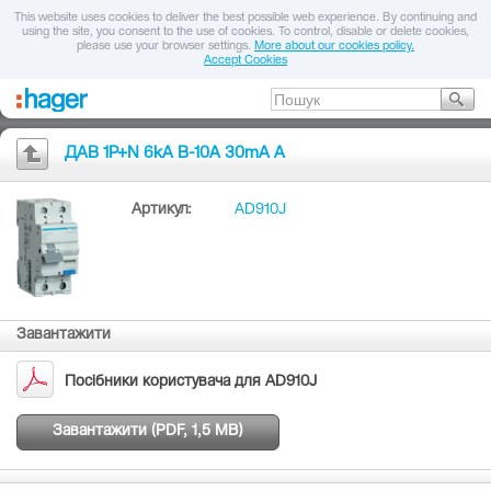
This website uses cookies to deliver the best possible web experience. By continuing and
using the site, you consent to the use of cookies. To control, disable or delete cookies,
please use your browser settings.
More about our cookies policy.
Accept Cookies
ДАВ 1P+N 6kA B-10A 30mA A
Артикул:
AD910J
Завантажити
Посібники користувача для AD910J
Завантажити (PDF, 1,5 MB)