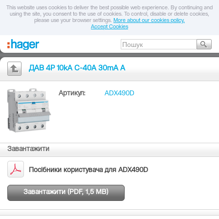
This website uses cookies to deliver the best possible web experience. By continuing and
using the site, you consent to the use of cookies. To control, disable or delete cookies,
please use your browser settings.
More about our cookies policy.
Accept Cookies
ДАВ 4P 10kA C-40A 30mA A
Артикул:
ADX490D
Завантажити
Посібники користувача для ADX490D
Завантажити (PDF, 1,5 MB)