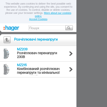
This website uses cookies to deliver the best possible web
experience. By continuing and using the site, you consent to
the use of cookies. To control, disable or delete cookies,
please use your browser settings.
More about our cookies
policy.
Accept Cookies
Розчіплювачі перенапруги
MZ209
Розчіплювач перенапруги
230В
MZ215
Комбінований розчіплювач
перенапруги та мінімальної
напруги 230В