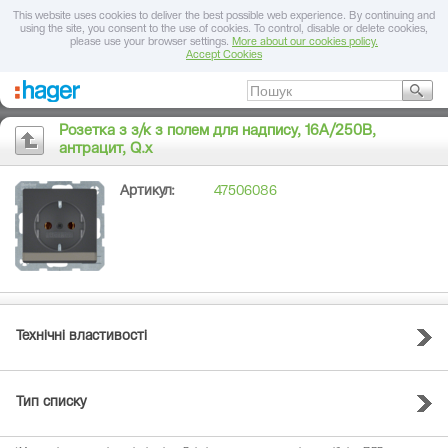
This website uses cookies to deliver the best possible web experience. By continuing and
using the site, you consent to the use of cookies. To control, disable or delete cookies,
please use your browser settings.
More about our cookies policy.
Accept Cookies
Розетка з з/к з полем для надпису, 16А/250В,
антрацит, Q.х
Артикул:
47506086
Технічні властивості
Тип списку