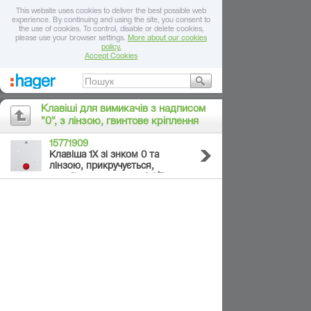
This website uses cookies to deliver the best possible web
experience. By continuing and using the site, you consent to
the use of cookies. To control, disable or delete cookies,
please use your browser settings.
More about our cookies
policy.
Accept Cookies
Клавіші для вимикачів з надписом
"0", з лінзою, гвинтове кріплення
15771909
Клавіша 1Х зі знком 0 та
лінзою, прикручується,
пол.білизна матова, S.1/B.х