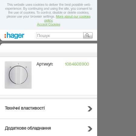
This website uses cookies to deliver the best possible web
experience. By continuing and using the site, you consent to
the use of cookies. To control, disable or delete cookies,
please use your browser settings.
More about our cookies
policy.
Accept Cookies
Артикул:
1084608900
Технічні властивості
Додаткове обладнання