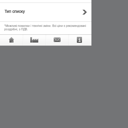
Тип списку
*Можливі помилки і технічні зміни. Всі ціни є рекомендовані
роздрібні, з ПДВ.